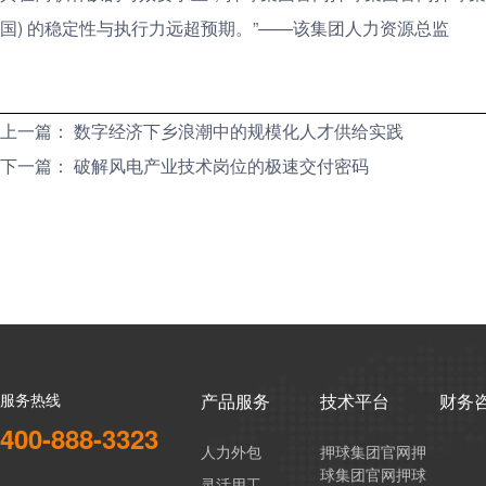
国) 的稳定性与执行力远超预期。”——该集团人力资源总监
上一篇：
数字经济下乡浪潮中的规模化人才供给实践
下一篇：
破解风电产业技术岗位的极速交付密码
服务热线
产品服务
技术平台
财务
400-888-3323
人力外包
押球集团官网押
球集团官网押球
灵活用工