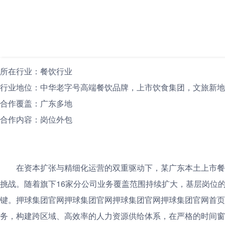
所在行业：餐饮行业
行业地位：中华老字号高端餐饮品牌，上市饮食集团，文旅新地
合作覆盖：广东多地
合作内容：岗位外包
在资本扩张与精细化运营的双重驱动下，某广东本土上市
挑战。随着旗下16家分公司业务覆盖范围持续扩大，基层岗位
键。押球集团官网押球集团官网押球集团官网押球集团官网首页-押
务，构建跨区域、高效率的人力资源供给体系，在严格的时间窗