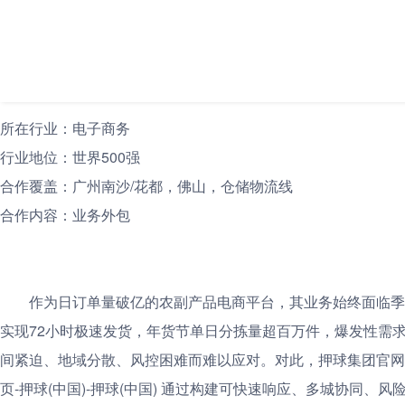
所在行业：电子商务
行业地位：世界500强
合作覆盖：广州南沙/花都，佛山，仓储物流线
合作内容：业务外包
作为日订单量破亿的农副产品电商平台，其业务始终面临
实现72小时极速发货，年货节单日分拣量超百万件，爆发性需
间紧迫、地域分散、风控困难而难以应对。对此，押球集团官网
页-押球(中国)-押球(中国) 通过构建可快速响应、多城协同