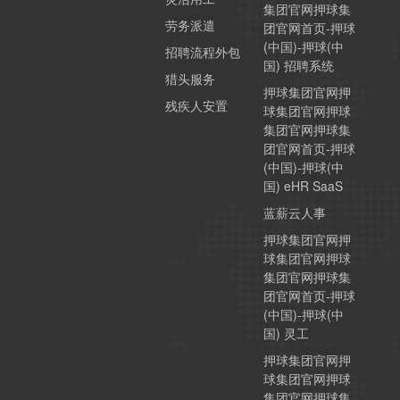
集团官网押球集
劳务派遣
团官网首页-押球
(中国)-押球(中
招聘流程外包
国) 招聘系统
猎头服务
押球集团官网押
残疾人安置
球集团官网押球
集团官网押球集
团官网首页-押球
(中国)-押球(中
国) eHR SaaS
蓝薪云人事
押球集团官网押
球集团官网押球
集团官网押球集
团官网首页-押球
(中国)-押球(中
国) 灵工
押球集团官网押
球集团官网押球
集团官网押球集