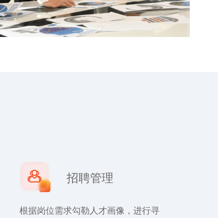
招聘管理
根据岗位需求勾勒人才画像，进行寻