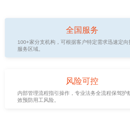
全国服务
100+家分支机构，可根据客户特定需求迅速定向
服务区域。
风险可控
内部管理流程指引操作，专业法务全流程保驾护
效预防用工风险。