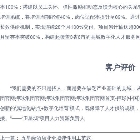
率100%；搭建以员工关怀、弹性激励和动态反馈为核心的关
培训系统，将培训周期缩短40%，岗位适配率提升至89%。通
长效供给机制，实现连续28个月100%交付。项目累计输送超30
月留存率突破80%，构建起覆盖3省6市的县域数字化人才服务
客户评价
“我们需要的不只是招人，而是要在缺乏产业基础的县域，
团官网押球集团官网押球集团官网押球集团官网首页-押球(中国)
创新的'属地化站点+数字化培育'模式，既保障了人才供给规模
接。”——“卫星城”项目人力资源负责人
上一篇：
五星级酒店业全域弹性用工范式