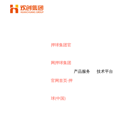
押球集团官网押球集团官网首页-押球(中
国)
押球集团官
网押球集团
产品服务
技术平台
数字经济下乡浪潮中的规
官网首页-押
模化人才供给实践
球(中国)