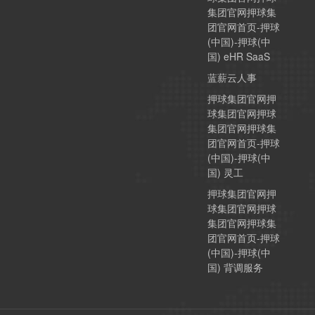
集团官网押球集
团官网首页-押球
(中国)-押球(中
国) eHR SaaS
蓝薪云人事
押球集团官网押
球集团官网押球
集团官网押球集
团官网首页-押球
(中国)-押球(中
国) 灵工
押球集团官网押
球集团官网押球
集团官网押球集
团官网首页-押球
(中国)-押球(中
国) 背调服务