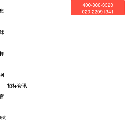
400-888-3323
集
020-22091341
球
押
网
网押球集团官网首
招标资讯
官
押球
业提供数字化、