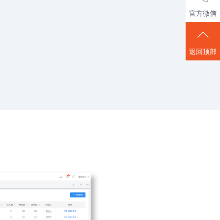
官方微信
返回顶部