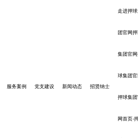
)
走进押球
团官网押
集团官网
球集团官
集团官网押球集团官
服务案例
党支建设
新闻动态
招贤纳士
押球集团
球(中国) 招聘系统
网首页-
集团官网首页-押球(中国)-押球(中国) 招聘为企