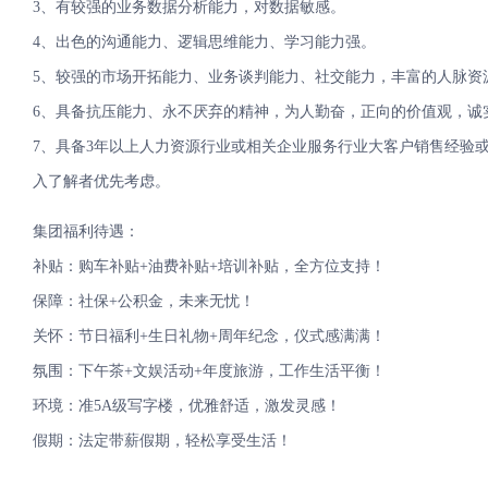
3、有较强的业务数据分析能力，对数据敏感。
4、出色的沟通能力、逻辑思维能力、学习能力强。
5、较强的市场开拓能力、业务谈判能力、社交能力，丰富的人脉资
6、具备抗压能力、永不厌弃的精神，为人勤奋，正向的价值观，诚
7、具备3年以上人力资源行业或相关企业服务行业大客户销售经验
入了解者优先考虑。
集团福利待遇：
补贴：购车补贴
+油费补贴+培训补贴，全方位支持！
保障：社保
+公积金，未来无忧！
关怀：节日福利
+生日礼物+周年纪念，仪式感满满！
氛围：下午茶
+文娱活动+年度旅游，工作生活平衡！
环境：准
5A级写字楼，优雅舒适，激发灵感！
假期：法定带薪假期，轻松享受生活！