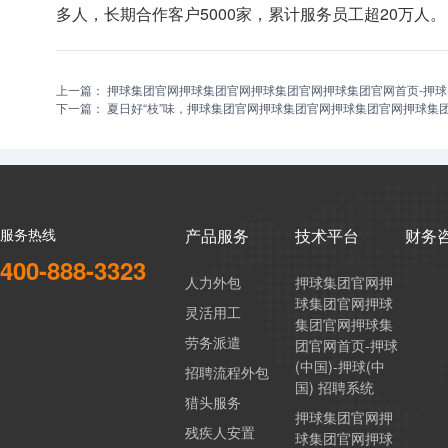
多人，长期合作客户5000家，累计服务员工超20万人。
上一篇：
押球集团官网押球集团官网押球集团官网押球集团官网首页-押球(
下一篇：
夏日好“枝”味，押球集团官网押球集团官网押球集团官网押球集团官网
服务热线
产品服务
技术平台
财务
400-888-3323
人力外包
押球集团官网押
球集团官网押球
灵活用工
集团官网押球集
劳务派遣
团官网首页-押球
(中国)-押球(中
招聘流程外包
国) 招聘系统
猎头服务
押球集团官网押
残疾人安置
球集团官网押球