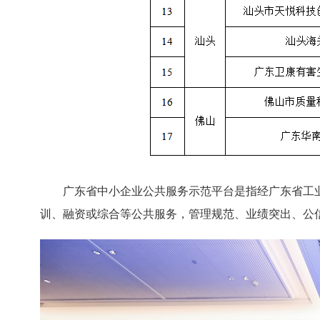
广东省中小企业公共服务示范平台是指经广东省工
训、融资或综合等公共服务，管理规范、业绩突出、公