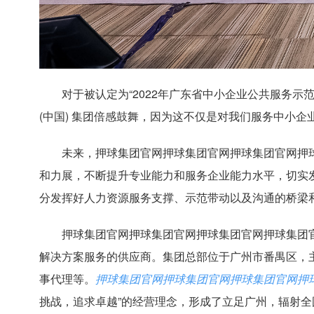
对于被认定为“2022年广东省中小企业公共服务示
(中国) 集团倍感鼓舞，因为这不仅是对我们服务中小
未来，押球集团官网押球集团官网押球集团官网押球集
和力展，不断提升专业能力和服务企业能力水平，切实
分发挥好人力资源服务支撑、示范带动以及沟通的桥梁
押球集团官网押球集团官网押球集团官网押球集团官网首
解决方案服务的供应商。集团总部位于广州市番禺区，
事代理等。
押球集团官网押球集团官网押球集团官网押球集
挑战，追求卓越”的经营理念，形成了立足广州，辐射全国