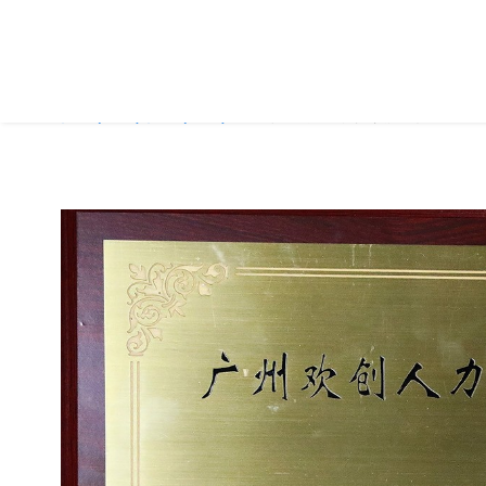
6月28日上午，为贯彻落实国家、省关于支持中
中小微企业日大会，并对“2022年广东省中小企业公共
押球(中国)-押球(中国) 集团
收获荣誉，被认定为“2022