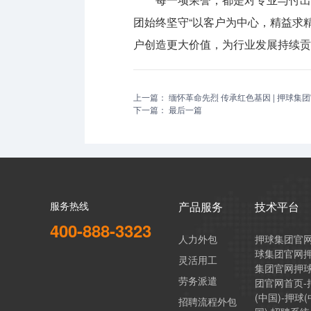
团始终坚守“以客户为中心，精益求
户创造更大价值，为行业发展持续贡献
上一篇：
缅怀革命先烈 传承红色基因 | 押球集
下一篇： 最后一篇
服务热线
产品服务
技术平台
400-888-3323
人力外包
押球集团官
球集团官网
灵活用工
集团官网押
劳务派遣
团官网首页-
(中国)-押球(
招聘流程外包