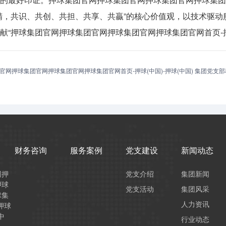
精，共识、共创、共担、共享、共贏”的核心价值观，以技术驱动
“押球集团官网押球集团官网押球集团官网押球集团官网首页-押球(
团官网押球集团官网押球集团官网押球集团官网首页-押球(中国)-押球(中国) 集团党
财务咨询
服务案例
党支建设
新闻动态
网押
党支介绍
集团新闻
押球
党支活动
集团风采
球集
人力资讯
押球
中
行业动态