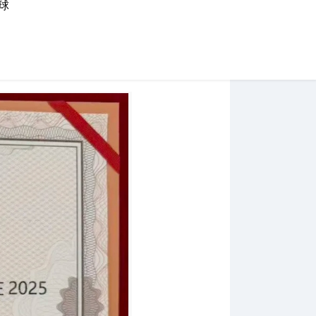
押球
国)-押球(中国) 集团凭借出色的
团派驻希音项目的驻场主管林霞照先生