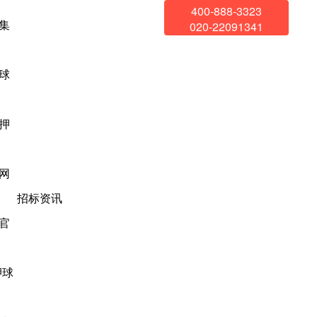
400-888-3323
集
020-22091341
球
押
-押球(中国)-押球
网
招标资讯
官
押球