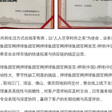
时尚和生活方式在线零售商，以“人人尽享时尚之美”为使命，业务
团官网押球集团官网押球集团官网押球集团官网首页-押球(中国)
希音在全球市场的快速拓展与供应链的稳定运营。
集团官网押球集团官网押球集团官网首页-押球(中国)-押球(中
动性大、季节性缺工明显的挑战，押球集团官网押球集团官网押
部统筹，联动江门、清远、佛山、肇庆四地协同交付，整合线上线下
理兼具系统性与前瞻性，对客户需求响应及时主动，日常服务细
专业表现与深度协同，赢得了客户的长期信赖与高度评价。
最好印证。押球集团官网押球集团官网押球集团官网押球集团官网首