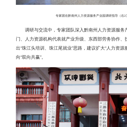
专家团在黔南州人力资源服务产业园调研指导（右
2
调研与交流中，专家团队深入黔南州人力资源服务产
门、人力资源机构代表就产业升级、东西部劳务协作、
出“珠江头培训、珠江尾就业”思路，建议扩大“人力资源服
向“双向共赢”。