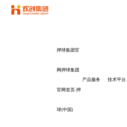
押球集团官网押球集团官网首页-押球(中
国)
押球集团官
网押球集团
粤力向“黔”，智汇黔南 | 押球
产品服务
技术平台
球(中国)-押球(中国) 集团深度
官网首页-押
展专家行活动”
球(中国)
时间：2025-11-04