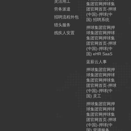
灵活用工
集团官网押球集
劳务派遣
团官网首页-押球
(中国)-押球(中
招聘流程外包
国) 招聘系统
猎头服务
押球集团官网押
残疾人安置
球集团官网押球
集团官网押球集
团官网首页-押球
(中国)-押球(中
国) eHR SaaS
蓝薪云人事
押球集团官网押
球集团官网押球
集团官网押球集
团官网首页-押球
(中国)-押球(中
国) 灵工
押球集团官网押
球集团官网押球
集团官网押球集
团官网首页-押球
(中国)-押球(中
国) 背调服务