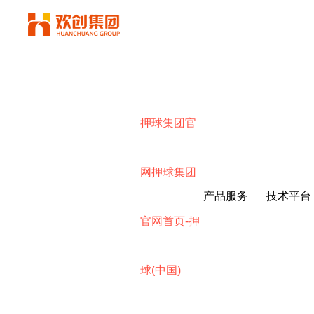
押球集团官网押球集团官网首页-押
球(中国)
押球集团官
网押球集团
产品服务
技术平台
新闻动态
官网首页-押
News Dynamic
全新人力资源咨询，权威政府政策，丰富智慧用工
球(中国)