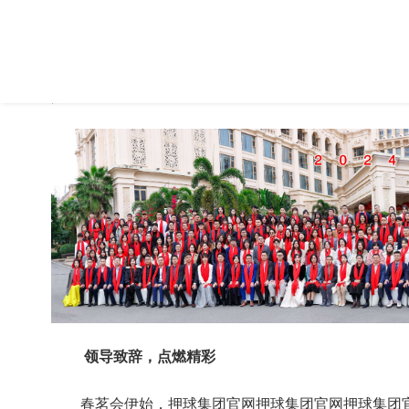
2024年3月2日，2024押球集团官网押球集团官
隆重举办。来自全国各地的押球集团官网押球集团官网押球
典。
领导致辞，点燃精彩
春茗会伊始，押球集团官网押球集团官网押球集团官网