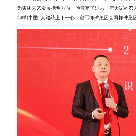
为集团未来发展指明方向，他肯定了过去一年大家的努力
押球(中国) 人继续上下一心，谱写押球集团官网押球集团