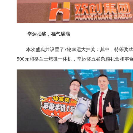
幸运抽奖，福气满满
本次盛典共设置了7轮幸运大抽奖：其中，特等奖苹
500元和格兰士烤微一体机，幸运奖五谷杂粮礼盒和零