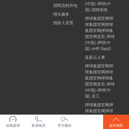
(中国)-押球(中
招聘流程外包
国) 招聘系统
猎头服务
押球集团官网押
残疾人安置
球集团官网押球
集团官网押球集
团官网首页-押球
(中国)-押球(中
国) eHR SaaS
蓝薪云人事
押球集团官网押
球集团官网押球
集团官网押球集
团官网首页-押球
(中国)-押球(中
国) 灵工
押球集团官网押
球集团官网押球
集团官网押球集
团官网首页-押球
在线咨询
联系电话
官方微信
返回顶部
(中国)-押球(中