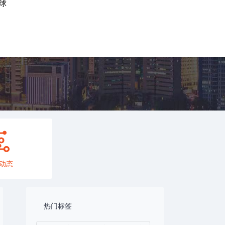
押球
动态
热门标签