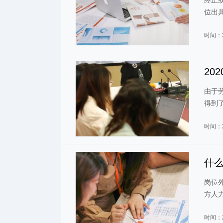
终止
位出
时间：2
20
由于
得到
应有
造成
时间：2
什
岗位
方人
供应
时间：2