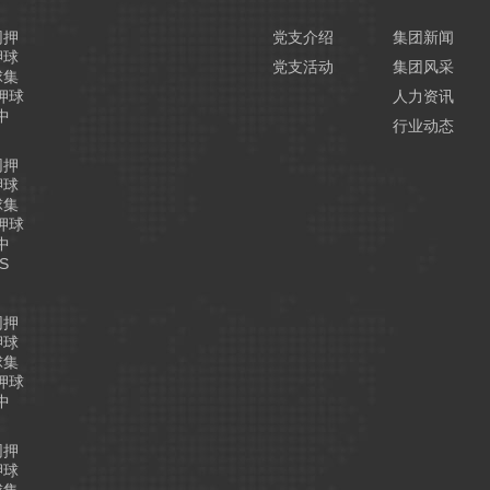
网押
党支介绍
集团新闻
押球
党支活动
集团风采
球集
押球
人力资讯
中
行业动态
网押
押球
球集
押球
中
S
网押
押球
球集
押球
中
网押
押球