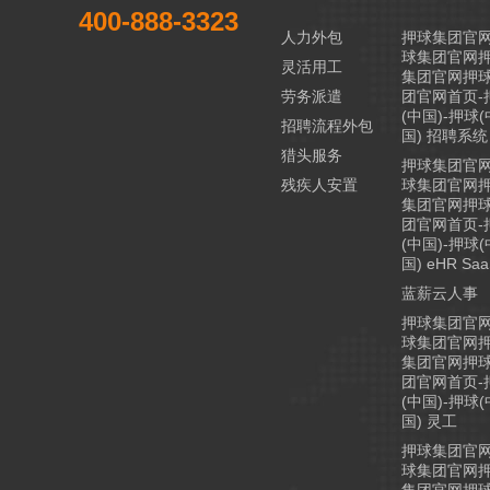
400-888-3323
人力外包
押球集团官
球集团官网
灵活用工
集团官网押
劳务派遣
团官网首页-
(中国)-押球(
招聘流程外包
国) 招聘系统
猎头服务
押球集团官
残疾人安置
球集团官网
集团官网押
团官网首页-
(中国)-押球(
国) eHR Saa
蓝薪云人事
押球集团官
球集团官网
集团官网押
团官网首页-
(中国)-押球(
国) 灵工
押球集团官
球集团官网