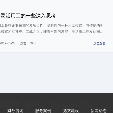
于灵活用工的一些深入思考
用工是指企业短期的及项目性、临时性的一种用工模式，与传统的固
工模式相互补充。二战之后，随着不断的发展，灵活用工在发达国家
十分成熟，广泛应用于工业、IT、商业服务等领域。
019-05-27
点击：7086
点击查看
财务咨询
服务案例
党支建设
新闻动态