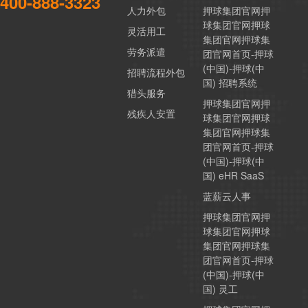
400-888-3323
人力外包
押球集团官网押
球集团官网押球
灵活用工
集团官网押球集
劳务派遣
团官网首页-押球
(中国)-押球(中
招聘流程外包
国) 招聘系统
猎头服务
押球集团官网押
残疾人安置
球集团官网押球
集团官网押球集
团官网首页-押球
(中国)-押球(中
国) eHR SaaS
蓝薪云人事
押球集团官网押
球集团官网押球
集团官网押球集
团官网首页-押球
(中国)-押球(中
国) 灵工