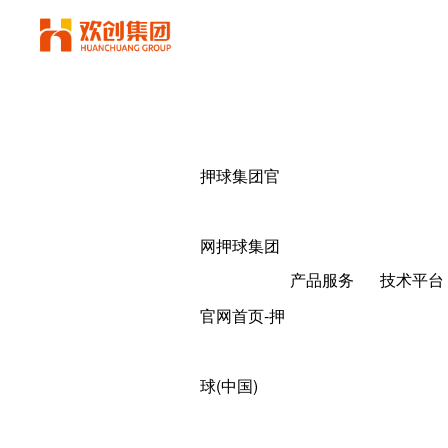
押球集团官网押球集团官网首页-押球(中
国)
押球集团官
网押球集团
【招标公告】押球集团官网押球集团
产品服务
技术平台
押球(中国) 集团总部大厦前期基
官网首页-押
时间：2024-12-27
球(中国)
浏览： 9240