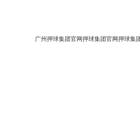
广州押球集团官网押球集团官网押球集团官