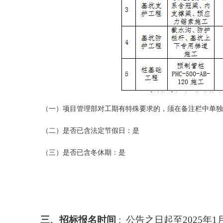
（一）
项目管理部对工期有特殊要求的，须在备注栏中单独
（二）
是否已含法定节假日：
是
（三）
是否已含冬休期：
是
三
、招标报名时间
:
公告之日起至
2025
年
1