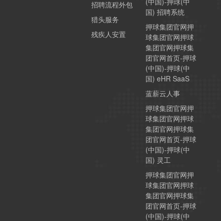
(中国)-押球(中
招聘流程外包
国) 招聘系统
猎头服务
押球集团官网押
残疾人安置
球集团官网押球
集团官网押球集
团官网首页-押球
(中国)-押球(中
国) eHR SaaS
蓝薪云人事
押球集团官网押
球集团官网押球
集团官网押球集
团官网首页-押球
(中国)-押球(中
国) 灵工
押球集团官网押
球集团官网押球
集团官网押球集
团官网首页-押球
(中国)-押球(中