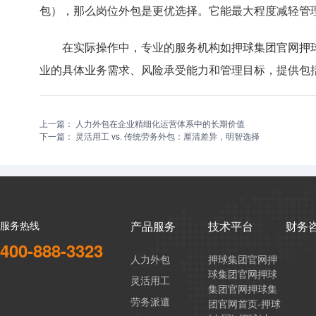
包），那么岗位外包是更优选择。它能最大程度减轻管
在实际操作中，专业的服务机构如押球集团官网押球集
业的具体业务需求、风险承受能力和管理目标，提供包
上一篇：
人力外包在企业精细化运营体系中的长期价值
下一篇：
灵活用工 vs. 传统劳务外包：厘清差异，明智选择
服务热线
产品服务
技术平台
财务
400-888-3323
人力外包
押球集团官网押
球集团官网押球
灵活用工
集团官网押球集
劳务派遣
团官网首页-押球