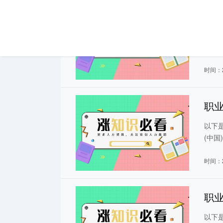
职业
以下
(中国
况，
时间：2
职业
以下
(中国
况，
时间：2
职
及
以下