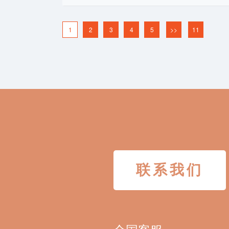
1
2
3
4
5
>>
11
联系我们