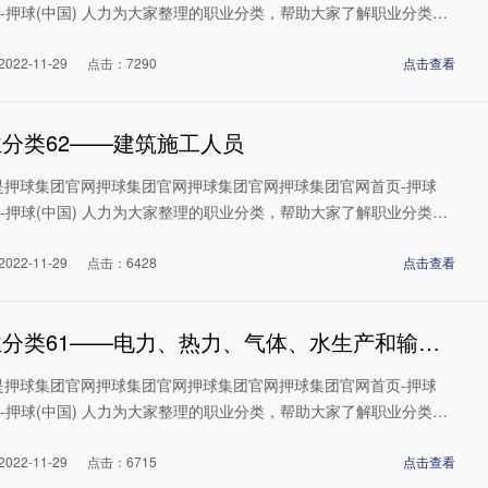
)-押球(中国) 人力为大家整理的职业分类，帮助大家了解职业分类情
当你有职业困惑时，请经常查阅，帮助做出正确选择。
022-11-29
点击：7290
点击查看
分类62——建筑施工人员
是押球集团官网押球集团官网押球集团官网押球集团官网首页-押球
)-押球(中国) 人力为大家整理的职业分类，帮助大家了解职业分类情
当你有职业困惑时，请经常查阅，帮助做出正确选择。
022-11-29
点击：6428
点击查看
业分类61——电力、热力、气体、水生产和输配
员
是押球集团官网押球集团官网押球集团官网押球集团官网首页-押球
)-押球(中国) 人力为大家整理的职业分类，帮助大家了解职业分类情
当你有职业困惑时，请经常查阅，帮助做出正确选择。
022-11-29
点击：6715
点击查看