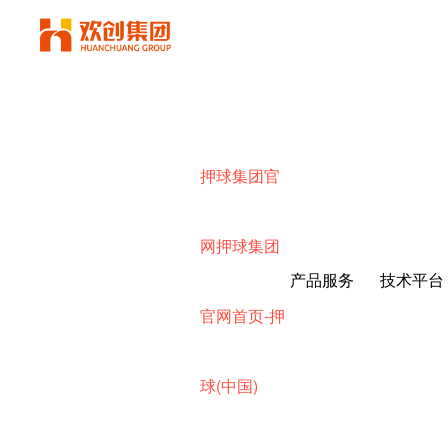
押球集团官网押球集团官网首页-押球(中国
押球集团官
集团新闻
集
网押球集团
产品服务
技术平台
全网
官网首页-押
以下
(中国
况，
球(中国)
时间：2