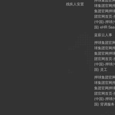
押球集团官
残疾人安置
球集团官网
集团官网押
团官网首页-
(中国)-押球(
国) eHR Saa
蓝薪云人事
押球集团官
球集团官网
集团官网押
团官网首页-
(中国)-押球(
国) 灵工
押球集团官
球集团官网
集团官网押
团官网首页-
(中国)-押球(
国) 背调服务