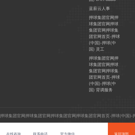
蓝薪云人事
押球集团官网押
球集团官网押球
集团官网押球集
团官网首页-押球
(中国)-押球(中
国) 灵工
押球集团官网押
球集团官网押球
集团官网押球集
团官网首页-押球
(中国)-押球(中
国) 背调服务
押球集团官网押球集团官网押球集团官网押球集团官网首页-押球(中国)-押
在线咨询
联系电话
官方微信
返回顶部